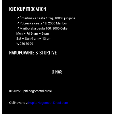
KJE KUPITI
OCATION
📍Šmartinska cesta 152g, 1000 Ljubljana
📍Pobreška cesta 18, 2000 Maribor
📍Mariborska cesta 100, 3000 Celje
Mon – Fri 9 am – 9 pm
Sat – Sun 9 am – 13 pm
📞080 80 99
NAKUPOVANJE & STORITVE
O NAS
© 2025
Kupiti nogometni dresi
Oblikovano z
KupiteNogometniDresi.com