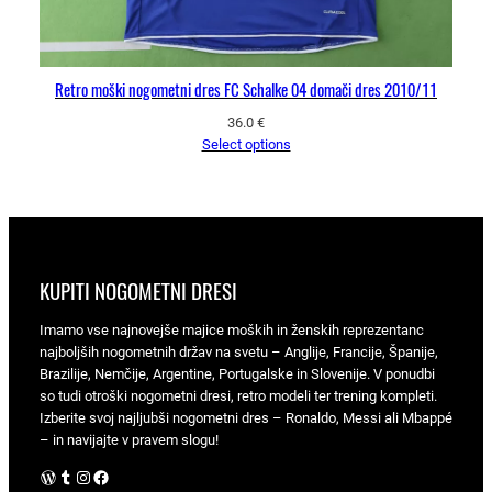
Retro moški nogometni dres FC Schalke 04 domači dres 2010/11
36.0
€
Select options
KUPITI NOGOMETNI DRESI
Imamo vse najnovejše majice moških in ženskih reprezentanc
najboljših nogometnih držav na svetu – Anglije, Francije, Španije,
Brazilije, Nemčije, Argentine, Portugalske in Slovenije. V ponudbi
so tudi otroški nogometni dresi, retro modeli ter trening kompleti.
Izberite svoj najljubši nogometni dres – Ronaldo, Messi ali Mbappé
– in navijajte v pravem slogu!
WordPress
Tumblr
Instagram
Facebook