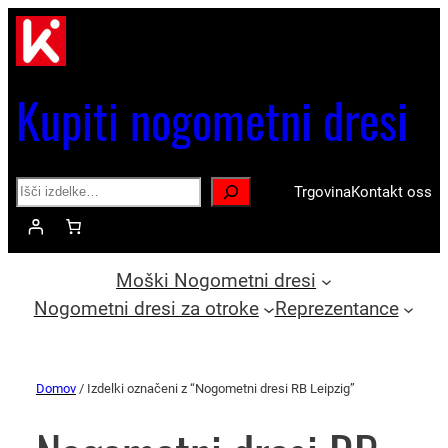
Kupiti nogometni dresi
Search
Trgovina
Kontakt oss
Moški Nogometni dresi
Nogometni dresi za otroke
Reprezentance
Domov
/ Izdelki označeni z “Nogometni dresi RB Leipzig”