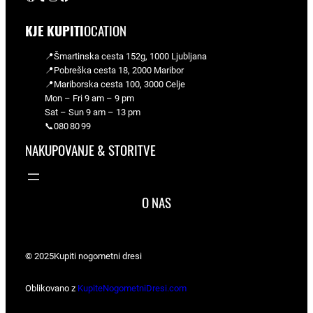
KJE KUPITI
OCATION
📍Šmartinska cesta 152g, 1000 Ljubljana
📍Pobreška cesta 18, 2000 Maribor
📍Mariborska cesta 100, 3000 Celje
Mon – Fri 9 am – 9 pm
Sat – Sun 9 am – 13 pm
📞080 80 99
NAKUPOVANJE & STORITVE
O NAS
© 2025
Kupiti nogometni dresi
Oblikovano z
KupiteNogometniDresi.com