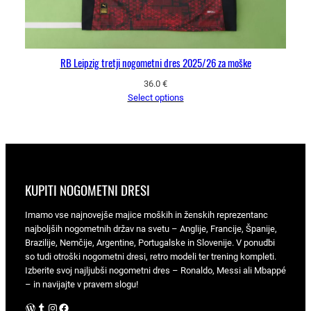
RB Leipzig tretji nogometni dres 2025/26 za moške
36.0
€
Select options
KUPITI NOGOMETNI DRESI
Imamo vse najnovejše majice moških in ženskih reprezentanc
najboljših nogometnih držav na svetu – Anglije, Francije, Španije,
Brazilije, Nemčije, Argentine, Portugalske in Slovenije. V ponudbi
so tudi otroški nogometni dresi, retro modeli ter trening kompleti.
Izberite svoj najljubši nogometni dres – Ronaldo, Messi ali Mbappé
– in navijajte v pravem slogu!
WordPress
Tumblr
Instagram
Facebook