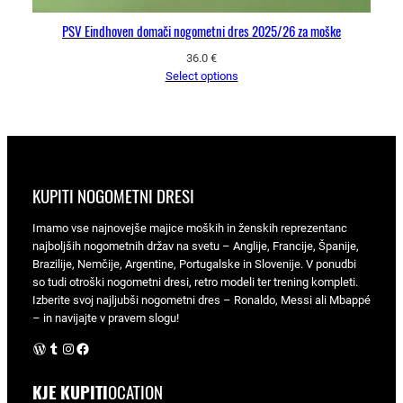
PSV Eindhoven domači nogometni dres 2025/26 za moške
36.0
€
Select options
KUPITI NOGOMETNI DRESI
Imamo vse najnovejše majice moških in ženskih reprezentanc
najboljših nogometnih držav na svetu – Anglije, Francije, Španije,
Brazilije, Nemčije, Argentine, Portugalske in Slovenije. V ponudbi
so tudi otroški nogometni dresi, retro modeli ter trening kompleti.
Izberite svoj najljubši nogometni dres – Ronaldo, Messi ali Mbappé
– in navijajte v pravem slogu!
WordPress
Tumblr
Instagram
Facebook
KJE KUPITI
OCATION