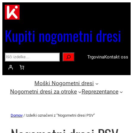
Kupiti nogometni dresi
Search
Trgovina
Kontakt oss
Moški Nogometni dresi
Nogometni dresi za otroke
Reprezentance
Domov
/ Izdelki označeni z “Nogometni dresi PSV”