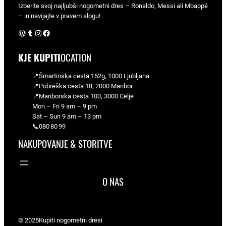
Izberite svoj najljubši nogometni dres – Ronaldo, Messi ali Mbappé
– in navijajte v pravem slogu!
WordPress
Tumblr
Instagram
Facebook
KJE KUPITI
OCATION
📍Šmartinska cesta 152g, 1000 Ljubljana
📍Pobreška cesta 18, 2000 Maribor
📍Mariborska cesta 100, 3000 Celje
Mon – Fri 9 am – 9 pm
Sat – Sun 9 am – 13 pm
📞080 80 99
NAKUPOVANJE & STORITVE
O NAS
© 2025
Kupiti nogometni dresi