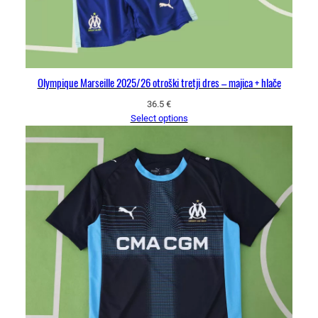
Olympique Marseille 2025/26 otroški tretji dres – majica + hlače
36.5
€
Select options