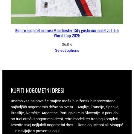
Kupite nogometni dresi Manchester City gostujoči model za Club
World Cup 2025
36.0
€
Select options
KUPITI NOGOMETNI DRESI
Imamo vse najnovejše majice moških in ženskih reprezentanc
najboljših nogometnih držav na svetu – Anglije, Francije, Španije,
Brazilije, Nemčije, Argentine, Portugalske in Slovenije. V ponudbi
so tudi otroški nogometni dresi, retro modeli ter trening kompleti.
Izberite svoj najljubši nogometni dres – Ronaldo, Messi ali Mbappé
– in navijajte v pravem slogu!