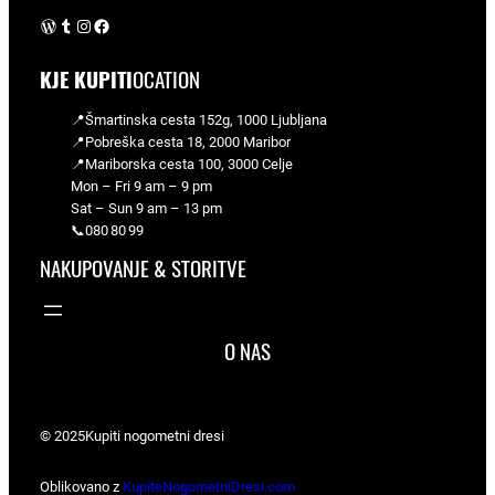
WordPress
Tumblr
Instagram
Facebook
KJE KUPITI
OCATION
📍Šmartinska cesta 152g, 1000 Ljubljana
📍Pobreška cesta 18, 2000 Maribor
📍Mariborska cesta 100, 3000 Celje
Mon – Fri 9 am – 9 pm
Sat – Sun 9 am – 13 pm
📞080 80 99
NAKUPOVANJE & STORITVE
O NAS
© 2025
Kupiti nogometni dresi
Oblikovano z
KupiteNogometniDresi.com