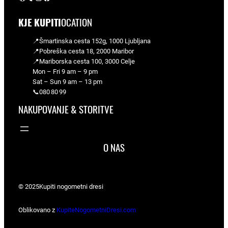
KJE KUPITI
OCATION
📍Šmartinska cesta 152g, 1000 Ljubljana
📍Pobreška cesta 18, 2000 Maribor
📍Mariborska cesta 100, 3000 Celje
Mon – Fri 9 am – 9 pm
Sat – Sun 9 am – 13 pm
📞080 80 99
NAKUPOVANJE & STORITVE
O NAS
© 2025
Kupiti nogometni dresi
Oblikovano z
KupiteNogometniDresi.com