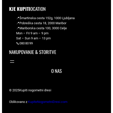
KJE KUPITI
OCATION
📍Šmartinska cesta 152g, 1000 Ljubljana
📍Pobreška cesta 18, 2000 Maribor
📍Mariborska cesta 100, 3000 Celje
Mon – Fri 9 am – 9 pm
Sat – Sun 9 am – 13 pm
📞080 80 99
NAKUPOVANJE & STORITVE
O NAS
© 2025
Kupiti nogometni dresi
Oblikovano z
KupiteNogometniDresi.com