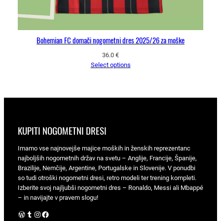
Bohemian FC domači nogometni dres 2025/26 za moške
36.0
€
Select options
KUPITI NOGOMETNI DRESI
Imamo vse najnovejše majice moških in ženskih reprezentanc
najboljših nogometnih držav na svetu – Anglije, Francije, Španije,
Brazilije, Nemčije, Argentine, Portugalske in Slovenije. V ponudbi
so tudi otroški nogometni dresi, retro modeli ter trening kompleti.
Izberite svoj najljubši nogometni dres – Ronaldo, Messi ali Mbappé
– in navijajte v pravem slogu!
WordPress
Tumblr
Instagram
Facebook