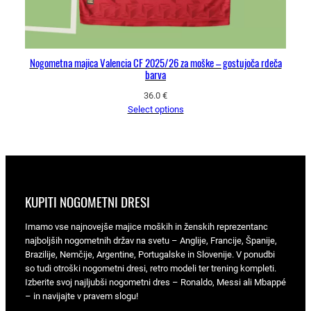
Nogometna majica Valencia CF 2025/26 za moške – gostujoča rdeča
barva
36.0
€
Select options
KUPITI NOGOMETNI DRESI
Imamo vse najnovejše majice moških in ženskih reprezentanc
najboljših nogometnih držav na svetu – Anglije, Francije, Španije,
Brazilije, Nemčije, Argentine, Portugalske in Slovenije. V ponudbi
so tudi otroški nogometni dresi, retro modeli ter trening kompleti.
Izberite svoj najljubši nogometni dres – Ronaldo, Messi ali Mbappé
– in navijajte v pravem slogu!