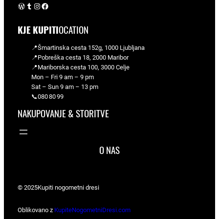
WordPress
Tumblr
Instagram
Facebook
KJE KUPITI
OCATION
📍Šmartinska cesta 152g, 1000 Ljubljana
📍Pobreška cesta 18, 2000 Maribor
📍Mariborska cesta 100, 3000 Celje
Mon – Fri 9 am – 9 pm
Sat – Sun 9 am – 13 pm
📞080 80 99
NAKUPOVANJE & STORITVE
O NAS
© 2025
Kupiti nogometni dresi
Oblikovano z
KupiteNogometniDresi.com