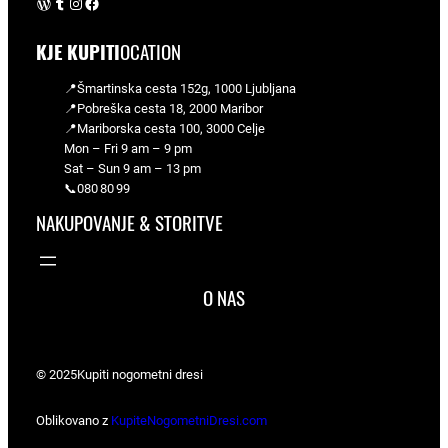
WordPress
Tumblr
Instagram
Facebook
KJE KUPITI
OCATION
📍Šmartinska cesta 152g, 1000 Ljubljana
📍Pobreška cesta 18, 2000 Maribor
📍Mariborska cesta 100, 3000 Celje
Mon – Fri 9 am – 9 pm
Sat – Sun 9 am – 13 pm
📞080 80 99
NAKUPOVANJE & STORITVE
O NAS
© 2025
Kupiti nogometni dresi
Oblikovano z
KupiteNogometniDresi.com