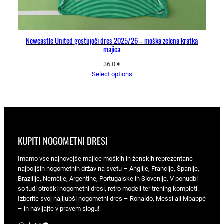
Newcastle United gostujoči dres 2025/26 – moška zelena kratka
majica
36.0
€
Select options
KUPITI NOGOMETNI DRESI
Imamo vse najnovejše majice moških in ženskih reprezentanc
najboljših nogometnih držav na svetu – Anglije, Francije, Španije,
Brazilije, Nemčije, Argentine, Portugalske in Slovenije. V ponudbi
so tudi otroški nogometni dresi, retro modeli ter trening kompleti.
Izberite svoj najljubši nogometni dres – Ronaldo, Messi ali Mbappé
– in navijajte v pravem slogu!