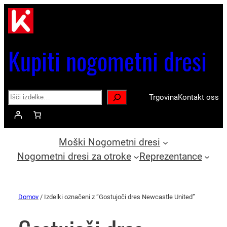
Kupiti nogometni dresi
Search
Trgovina
Kontakt oss
Moški Nogometni dresi
Nogometni dresi za otroke
Reprezentance
Domov
/ Izdelki označeni z “Gostujoči dres Newcastle United”