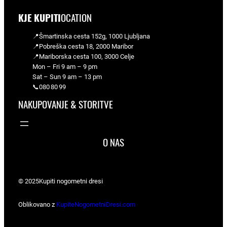
KJE KUPITI
OCATION
📍Šmartinska cesta 152g, 1000 Ljubljana
📍Pobreška cesta 18, 2000 Maribor
📍Mariborska cesta 100, 3000 Celje
Mon – Fri 9 am – 9 pm
Sat – Sun 9 am – 13 pm
📞080 80 99
NAKUPOVANJE & STORITVE
O NAS
© 2025
Kupiti nogometni dresi
Oblikovano z
KupiteNogometniDresi.com