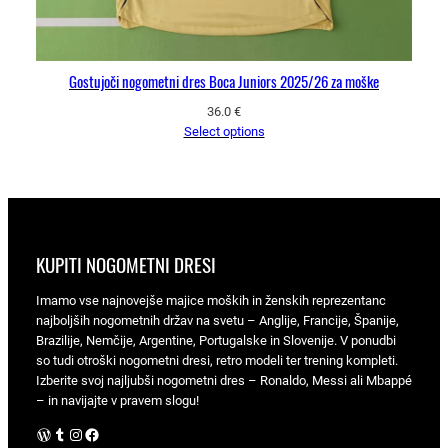
Gostujoči nogometni dres Boca Juniors 2025/26 za moške
36.0
€
Select options
KUPITI NOGOMETNI DRESI
Imamo vse najnovejše majice moških in ženskih reprezentanc
najboljših nogometnih držav na svetu – Anglije, Francije, Španije,
Brazilije, Nemčije, Argentine, Portugalske in Slovenije. V ponudbi
so tudi otroški nogometni dresi, retro modeli ter trening kompleti.
Izberite svoj najljubši nogometni dres – Ronaldo, Messi ali Mbappé
– in navijajte v pravem slogu!
WordPress
Tumblr
Instagram
Facebook