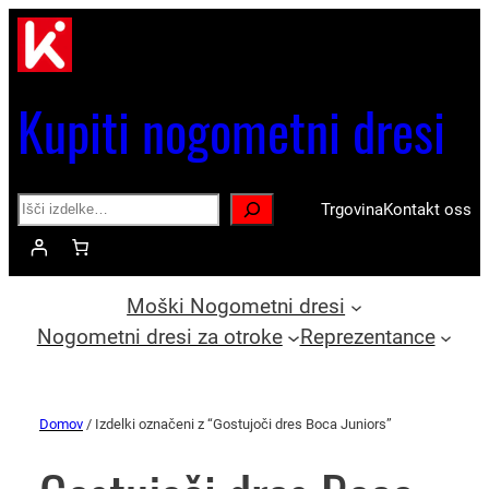
Kupiti nogometni dresi
Search
Trgovina
Kontakt oss
Moški Nogometni dresi
Nogometni dresi za otroke
Reprezentance
Domov
/ Izdelki označeni z “Gostujoči dres Boca Juniors”