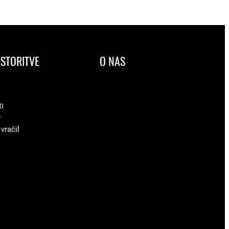
STORITVE
O NAS
ti
v
 vračil