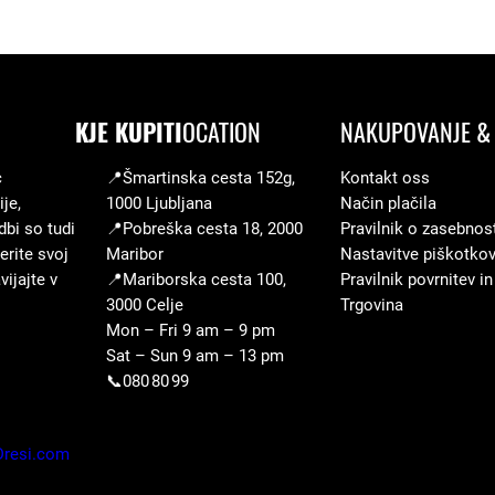
KJE KUPITI
OCATION
NAKUPOVANJE & 
c
📍Šmartinska cesta 152g,
Kontakt oss
je,
1000 Ljubljana
Način plačila
dbi so tudi
📍Pobreška cesta 18, 2000
Pravilnik o zasebnos
erite svoj
Maribor
Nastavitve piškotko
ijajte v
📍Mariborska cesta 100,
Pravilnik povrnitev in
3000 Celje
Trgovina
Mon – Fri 9 am – 9 pm
Sat – Sun 9 am – 13 pm
📞080 80 99
Dresi.com