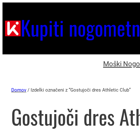
Kupiti nogometn
Moški Nogom
Domov
/ Izdelki označeni z “Gostujoči dres Athletic Club”
Gostujoči dres At