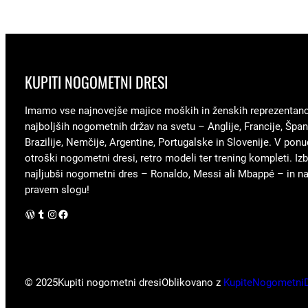
KUPITI NOGOMETNI DRESI
Imamo vse najnovejše majice moških in ženskih reprezentan
najboljših nogometnih držav na svetu – Anglije, Francije, Špani
Brazilije, Nemčije, Argentine, Portugalske in Slovenije. V ponu
otroški nogometni dresi, retro modeli ter trening kompleti. Izb
najljubši nogometni dres – Ronaldo, Messi ali Mbappé – in nav
pravem slogu!
WordPress
Tumblr
Instagram
Facebook
© 2025
Kupiti nogometni dresi
Oblikovano z
KupiteNogometni