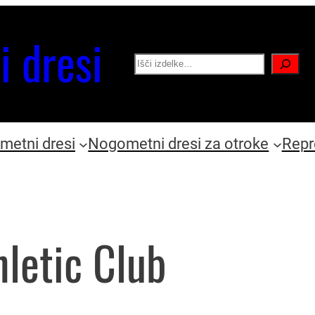
i dresi
Search
etni dresi
Nogometni dresi za otroke
Repr
hletic Club