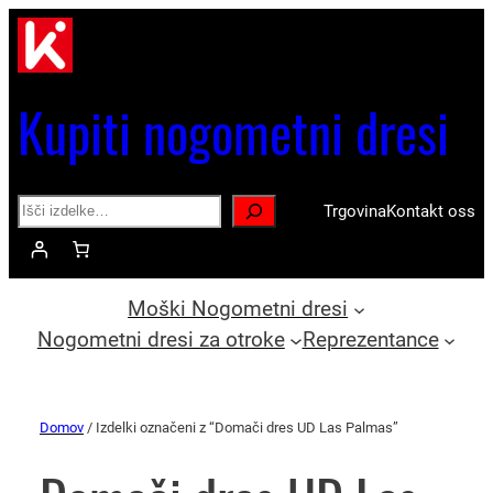
Kupiti nogometni dresi
Search
Trgovina
Kontakt oss
Moški Nogometni dresi
Nogometni dresi za otroke
Reprezentance
Domov
/ Izdelki označeni z “Domači dres UD Las Palmas”