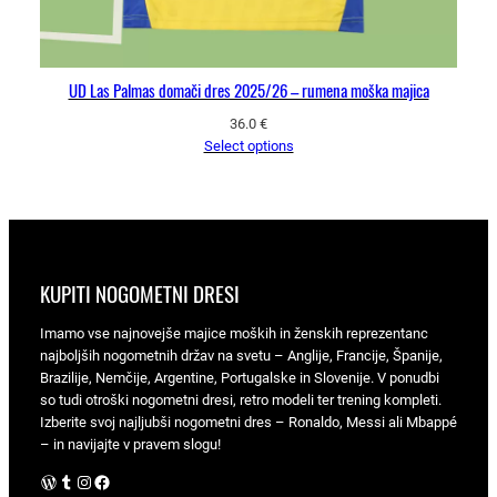
UD Las Palmas domači dres 2025/26 – rumena moška majica
36.0
€
Select options
KUPITI NOGOMETNI DRESI
Imamo vse najnovejše majice moških in ženskih reprezentanc
najboljših nogometnih držav na svetu – Anglije, Francije, Španije,
Brazilije, Nemčije, Argentine, Portugalske in Slovenije. V ponudbi
so tudi otroški nogometni dresi, retro modeli ter trening kompleti.
Izberite svoj najljubši nogometni dres – Ronaldo, Messi ali Mbappé
– in navijajte v pravem slogu!
WordPress
Tumblr
Instagram
Facebook