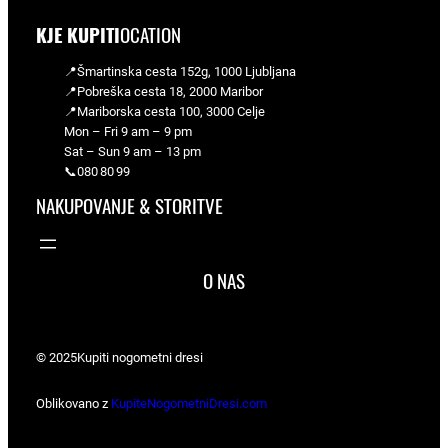
KJE KUPITI
OCATION
📍Šmartinska cesta 152g, 1000 Ljubljana
📍Pobreška cesta 18, 2000 Maribor
📍Mariborska cesta 100, 3000 Celje
Mon – Fri 9 am – 9 pm
Sat – Sun 9 am – 13 pm
📞080 80 99
NAKUPOVANJE & STORITVE
O NAS
© 2025
Kupiti nogometni dresi
Oblikovano z
KupiteNogometniDresi.com