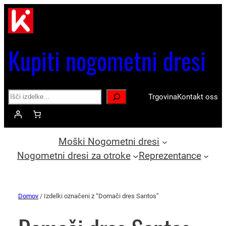
Kupiti nogometni dresi
Search
Trgovina
Kontakt oss
Moški Nogometni dresi
Nogometni dresi za otroke
Reprezentance
Domov
/ Izdelki označeni z “Domači dres Santos”