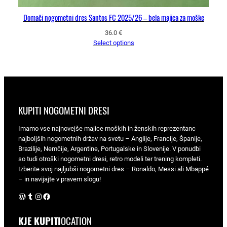
Domači nogometni dres Santos FC 2025/26 – bela majica za moške
36.0
€
Select options
KUPITI NOGOMETNI DRESI
Imamo vse najnovejše majice moških in ženskih reprezentanc
najboljših nogometnih držav na svetu – Anglije, Francije, Španije,
Brazilije, Nemčije, Argentine, Portugalske in Slovenije. V ponudbi
so tudi otroški nogometni dresi, retro modeli ter trening kompleti.
Izberite svoj najljubši nogometni dres – Ronaldo, Messi ali Mbappé
– in navijajte v pravem slogu!
WordPress
Tumblr
Instagram
Facebook
KJE KUPITI
OCATION