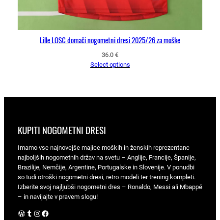
Lille LOSC domači nogometni dresi 2025/26 za moške
36.0
€
Select options
KUPITI NOGOMETNI DRESI
Imamo vse najnovejše majice moških in ženskih reprezentanc
najboljših nogometnih držav na svetu – Anglije, Francije, Španije,
Brazilije, Nemčije, Argentine, Portugalske in Slovenije. V ponudbi
so tudi otroški nogometni dresi, retro modeli ter trening kompleti.
Izberite svoj najljubši nogometni dres – Ronaldo, Messi ali Mbappé
– in navijajte v pravem slogu!
WordPress
Tumblr
Instagram
Facebook