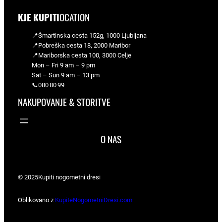
KJE KUPITI
OCATION
📍Šmartinska cesta 152g, 1000 Ljubljana
📍Pobreška cesta 18, 2000 Maribor
📍Mariborska cesta 100, 3000 Celje
Mon – Fri 9 am – 9 pm
Sat – Sun 9 am – 13 pm
📞080 80 99
NAKUPOVANJE & STORITVE
O NAS
© 2025
Kupiti nogometni dresi
Oblikovano z
KupiteNogometniDresi.com