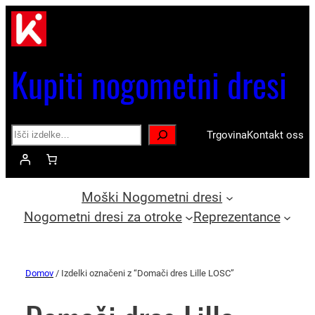
Kupiti nogometni dresi
Search
Trgovina
Kontakt oss
Moški Nogometni dresi
Nogometni dresi za otroke
Reprezentance
Domov
/ Izdelki označeni z “Domači dres Lille LOSC”