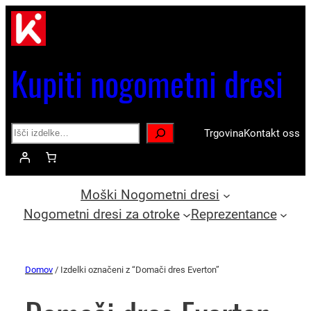
Kupiti nogometni dresi
Search
Trgovina
Kontakt oss
Moški Nogometni dresi
Nogometni dresi za otroke
Reprezentance
Domov
/ Izdelki označeni z “Domači dres Everton”