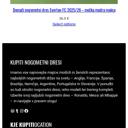
Domači nogometni dres Everton FC 2025/26 – moška modra majica
36.0
€
Select options
KUPITI NOGOMETNI DRESI
Imamo vse najnovejše majice moških in ženskih reprezentanc
najboljših nogometnih držav na svetu – Anglije, Francije, Španije,
Brazilije, Nemčije, Argentine, Portugalske in Slovenije. V ponudbi
so tudi otroški nogometni dresi, retro modeli ter trening kompleti.
Izberite svoj najljubši nogometni dres – Ronaldo, Messi ali Mbappé
– in navijajte v pravem slogu!
WordPress
Tumblr
Instagram
Facebook
KJE KUPITI
OCATION