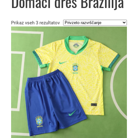
Domači dres Brazilija
Prikaz vseh 3 rezultatov