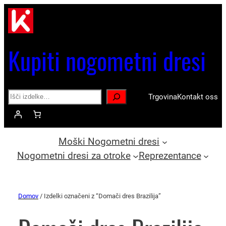
Kupiti nogometni dresi
Search
Trgovina
Kontakt oss
Moški Nogometni dresi
Nogometni dresi za otroke
Reprezentance
Domov
/ Izdelki označeni z “Domači dres Brazilija”