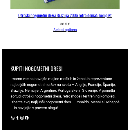
Otroški nogometni dresi Brazilija 2006 retro domači komplet
36.5
€
Select options
KUPITI NOGOMETNI DRESI
Imamo vse najnovejše majice moških in ženskih reprezentanc
najboljših nogometnih držav na svetu – Anglije, Francije, Španije,
Brazilije, Nemčije, Argentine, Portugalske in Slovenije. V ponudbi
so tudi otroški nogometni dresi, retro modeli ter trening kompleti.
Izberite svoj najljubši nogometni dres – Ronaldo, Messi ali Mbappé
– in navijajte v pravem slogu!
WordPress
Tumblr
Instagram
Facebook