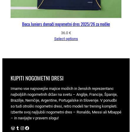
Boca Juniors domači nogometni dres 2025/26 za moške
36.0
€
Select options
KUPITI NOGOMETNI DRESI
Imamo vse najnovejše majice moških in ženskih reprezentanc
najboljših nogometnih držav na svetu – Anglije, Francije, Španije,
Brazilije, Nemčije, Argentine, Portugalske in Slovenije. V ponudbi
so tudi otroški nogometni dresi, retro modeli ter trening kompleti.
Izberite svoj najljubši nogometni dres – Ronaldo, Messi ali Mbappé
– in navijajte v pravem slogu!
WordPress
Tumblr
Instagram
Facebook