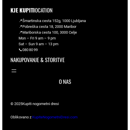
KJE KUPITI
OCATION
📍Šmartinska cesta 152g, 1000 Ljubljana
📍Pobreška cesta 18, 2000 Maribor
📍Mariborska cesta 100, 3000 Celje
Mon – Fri 9 am – 9 pm
Sat – Sun 9 am – 13 pm
📞080 80 99
NAKUPOVANJE & STORITVE
O NAS
© 2025
Kupiti nogometni dresi
Oblikovano z
KupiteNogometniDresi.com