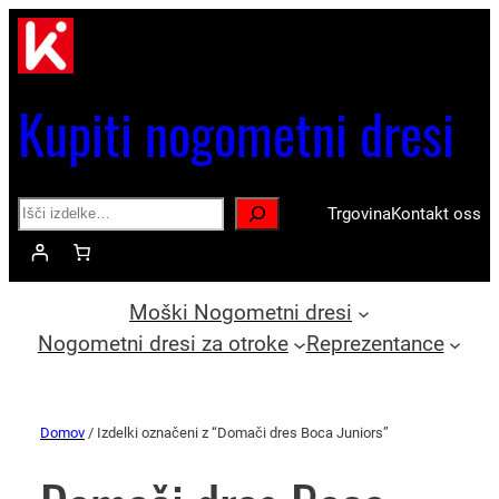
Kupiti nogometni dresi
Search
Trgovina
Kontakt oss
Moški Nogometni dresi
Nogometni dresi za otroke
Reprezentance
Domov
/ Izdelki označeni z “Domači dres Boca Juniors”