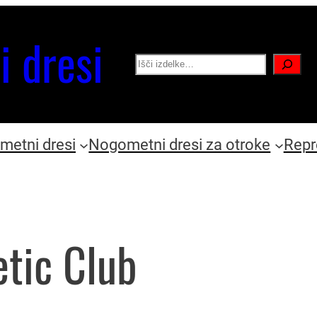
i dresi
Search
etni dresi
Nogometni dresi za otroke
Repr
etic Club