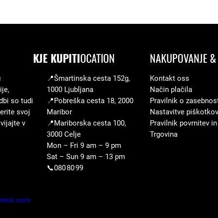
KJE KUPITI
OCATION
NAKUPOVANJE & 
c
📍Šmartinska cesta 152g,
Kontakt oss
je,
1000 Ljubljana
Način plačila
dbi so tudi
📍Pobreška cesta 18, 2000
Pravilnik o zasebnos
erite svoj
Maribor
Nastavitve piškotko
ijajte v
📍Mariborska cesta 100,
Pravilnik povrnitev in
3000 Celje
Trgovina
Mon – Fri 9 am – 9 pm
Sat – Sun 9 am – 13 pm
📞080 80 99
Dresi.com