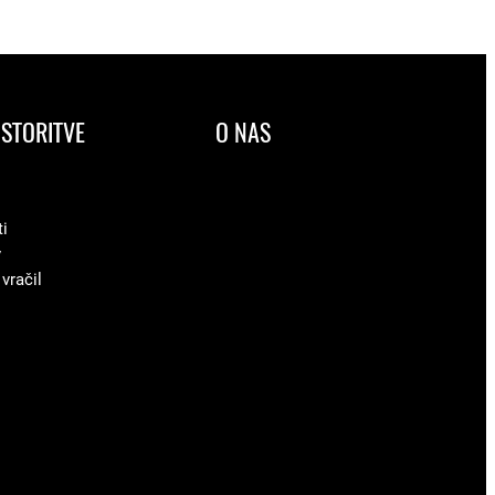
STORITVE
O NAS
ti
v
 vračil