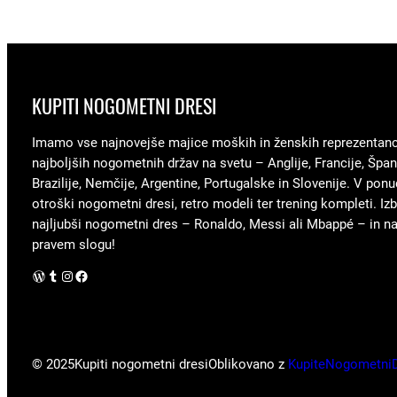
KUPITI NOGOMETNI DRESI
Imamo vse najnovejše majice moških in ženskih reprezentan
najboljših nogometnih držav na svetu – Anglije, Francije, Špani
Brazilije, Nemčije, Argentine, Portugalske in Slovenije. V ponu
otroški nogometni dresi, retro modeli ter trening kompleti. Izb
najljubši nogometni dres – Ronaldo, Messi ali Mbappé – in nav
pravem slogu!
WordPress
Tumblr
Instagram
Facebook
© 2025
Kupiti nogometni dresi
Oblikovano z
KupiteNogometni