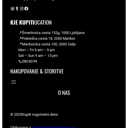
WordPress
Tumblr
Instagram
Facebook
KJE KUPITI
OCATION
📍Šmartinska cesta 152g, 1000 Ljubljana
📍Pobreška cesta 18, 2000 Maribor
📍Mariborska cesta 100, 3000 Celje
Mon – Fri 9 am – 9 pm
Sat – Sun 9 am – 13 pm
📞080 80 99
NAKUPOVANJE & STORITVE
O NAS
© 2025
Kupiti nogometni dresi
Oblikovano z
KupiteNogometniDresi.com