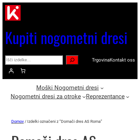
Kupiti nogometni dresi
Search
Trgovina
Kontakt oss
Moški Nogometni dresi
Nogometni dresi za otroke
Reprezentance
Domov
/ Izdelki označeni z “Domači dres AS Roma”