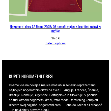
Nogometni dres AS Roma 2025/26 domači majica s kratkimi rokavi za
moške
36.0
€
Select options
KUPITI NOGOMETNI DRESI
Imamo vse najnovejše majice moških in ženskih reprezentanc
najboljših nogometnih držav na svetu – Anglije, Francije, Španije,
Brazilije, Nemčije, Argentine, Portugalske in Slovenije. V ponudbi
so tudi otroški nogometni dresi, retro modeli ter trening kompleti.
Izberite svoj najljubši nogometni dres – Ronaldo, Messi ali Mbappé
– in navijajte v pravem slogu!