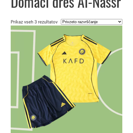
Domači dres Al-Nassr
Prikaz vseh 3 rezultatov