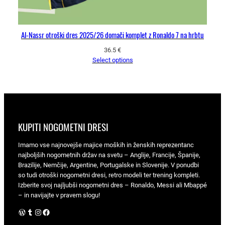
Al-Nassr otroški dres 2025/26 domači komplet z Ronaldo 7 na hrbtu
36.5
€
Select options
KUPITI NOGOMETNI DRESI
Imamo vse najnovejše majice moških in ženskih reprezentanc
najboljših nogometnih držav na svetu – Anglije, Francije, Španije,
Brazilije, Nemčije, Argentine, Portugalske in Slovenije. V ponudbi
so tudi otroški nogometni dresi, retro modeli ter trening kompleti.
Izberite svoj najljubši nogometni dres – Ronaldo, Messi ali Mbappé
– in navijajte v pravem slogu!
WordPress
Tumblr
Instagram
Facebook