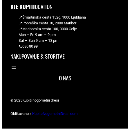
KJE KUPITI
OCATION
📍Šmartinska cesta 152g, 1000 Ljubljana
📍Pobreška cesta 18, 2000 Maribor
📍Mariborska cesta 100, 3000 Celje
Mon – Fri 9 am – 9 pm
Sat – Sun 9 am – 13 pm
📞080 80 99
NAKUPOVANJE & STORITVE
O NAS
© 2025
Kupiti nogometni dresi
Oblikovano z
KupiteNogometniDresi.com