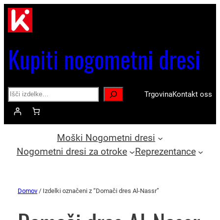
Kupiti nogometni dresi
Search
Trgovina
Kontakt oss
Moški Nogometni dresi
Nogometni dresi za otroke
Reprezentance
Domov
/ Izdelki označeni z “Domači dres Al-Nassr”