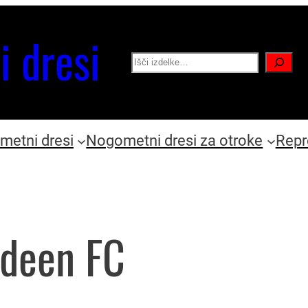
i dresi
Search
etni dresi
Nogometni dresi za otroke
Repr
rdeen FC